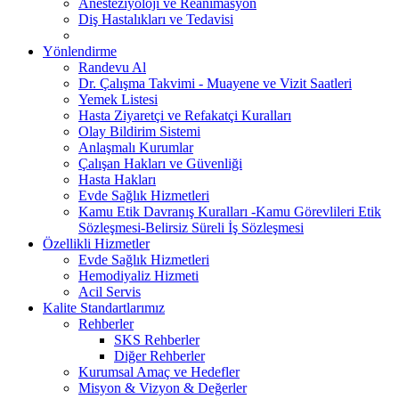
Anesteziyoloji ve Reanimasyon
Diş Hastalıkları ve Tedavisi
Yönlendirme
Randevu Al
Dr. Çalışma Takvimi - Muayene ve Vizit Saatleri
Yemek Listesi
Hasta Ziyaretçi ve Refakatçi Kuralları
Olay Bildirim Sistemi
Anlaşmalı Kurumlar
Çalışan Hakları ve Güvenliği
Hasta Hakları
Evde Sağlık Hizmetleri
Kamu Etik Davranış Kuralları -Kamu Görevlileri Etik
Sözleşmesi-Belirsiz Süreli İş Sözleşmesi
Özellikli Hizmetler
Evde Sağlık Hizmetleri
Hemodiyaliz Hizmeti
Acil Servis
Kalite Standartlarımız
Rehberler
SKS Rehberler
Diğer Rehberler
Kurumsal Amaç ve Hedefler
Misyon & Vizyon & Değerler