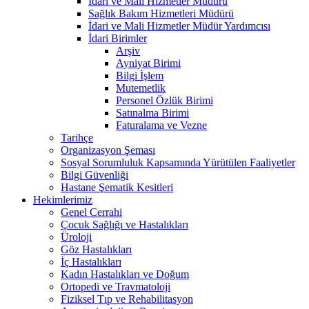
İdari ve Mali Hizmetler Müdürü
Sağlık Bakım Hizmetleri Müdürü
İdari ve Mali Hizmetler Müdür Yardımcısı
İdari Birimler
Arşiv
Ayniyat Birimi
Bilgi İşlem
Mutemetlik
Personel Özlük Birimi
Satınalma Birimi
Faturalama ve Vezne
Tarihçe
Organizasyon Şeması
Sosyal Sorumluluk Kapsamında Yürütülen Faaliyetler
Bilgi Güvenliği
Hastane Şematik Kesitleri
Hekimlerimiz
Genel Cerrahi
Çocuk Sağlığı ve Hastalıkları
Üroloji
Göz Hastalıkları
İç Hastalıkları
Kadın Hastalıkları ve Doğum
Ortopedi ve Travmatoloji
Fiziksel Tıp ve Rehabilitasyon